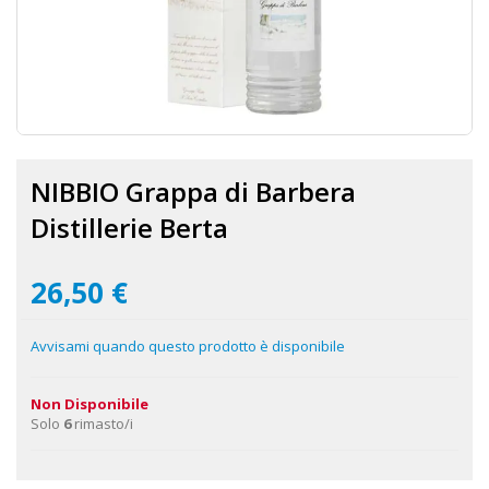
Vai
all'inizio
NIBBIO Grappa di Barbera
della
galleria
Distillerie Berta
di
immagini
26,50 €
Avvisami quando questo prodotto è disponibile
Non Disponibile
Solo
6
rimasto/i