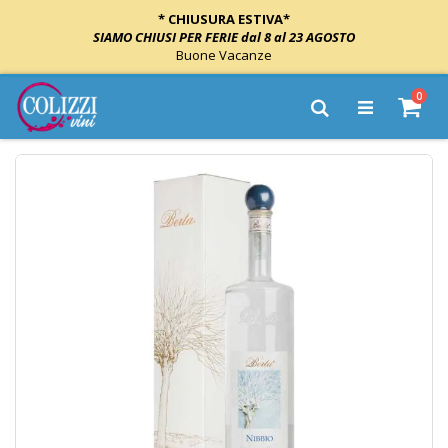
* CHIUSURA ESTIVA*
SIAMO CHIUSI PER FERIE dal 8 al 23 AGOSTO
Buone Vacanze
Salta
elem
0
al
Cart
Cerca
contenuto
Vai
alla
fine
della
galleria
di
immagini