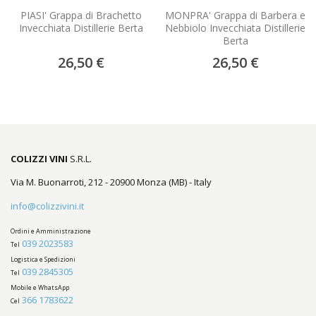
PIASI' Grappa di Brachetto
MONPRA' Grappa di Barbera e
Invecchiata Distillerie Berta
Nebbiolo Invecchiata Distillerie
Berta
26,50 €
26,50 €
COLIZZI VINI
S.R.L.
Via M. Buonarroti, 212 - 20900 Monza (MB) - Italy
info@colizzivini.it
Ordini e Amministrazione
039 2023583
Tel
Logistica e Spedizioni
039 2845305
Tel
Mobile e WhatsApp
366 1783622
Cel