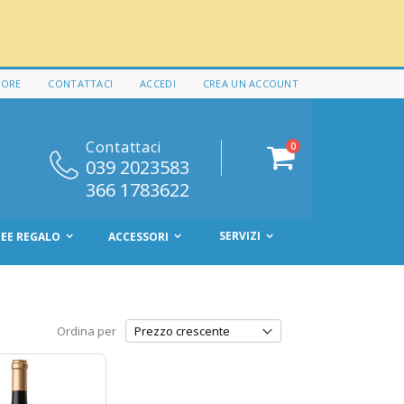
 ORE
CONTATTACI
ACCEDI
CREA UN ACCOUNT
Contattaci
elementi
0
Cart
039 2023583
366 1783622
SERVIZI
DEE REGALO
ACCESSORI
Ordina per