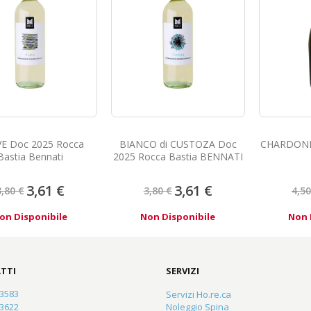
E Doc 2025 Rocca
BIANCO di CUSTOZA Doc
CHARDONN
Bastia Bennati
2025 Rocca Bastia BENNATI
Prezzo
Prezzo
3,61 €
3,61 €
3,80 €
3,80 €
4,50
speciale
speciale
on Disponibile
Non Disponibile
Non 
TTI
SERVIZI
23583
Servizi Ho.re.ca
83622
Noleggio Spina