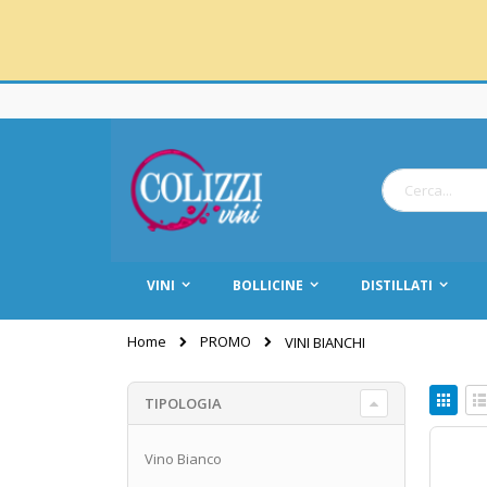
Salta
al
contenuto
Cerca
VINI
BOLLICINE
DISTILLATI
PROMO
Home
VINI BIANCHI
Mos
TIPOLOGIA
co
Griglia
L
Vino Bianco