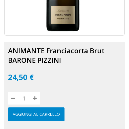
Vai
all'inizio
ANIMANTE Franciacorta Brut
della
galleria
BARONE PIZZINI
di
immagini
24,50 €
AGGIUNGI AL CARRELLO