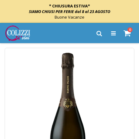
* CHIUSURA ESTIVA*
SIAMO CHIUSI PER FERIE dal 8 al 23 AGOSTO
Buone Vacanze
Salta
elem
0
al
Cart
Cerca
contenuto
Vai
alla
fine
della
galleria
di
immagini