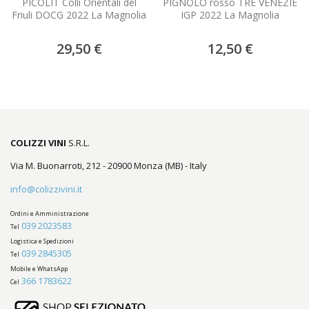
PICOLIT Colli Orientali del
PIGNOLO rosso TRE VENEZIE
Friuli DOCG 2022 La Magnolia
IGP 2022 La Magnolia
29,50 €
12,50 €
COLIZZI VINI
S.R.L.
Via M. Buonarroti, 212 - 20900 Monza (MB) - Italy
info@colizzivini.it
Ordini e Amministrazione
039 2023583
Tel
Logistica e Spedizioni
039 2845305
Tel
Mobile e WhatsApp
366 1783622
Cel