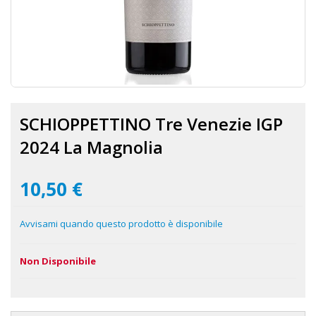
Vai
all'inizio
SCHIOPPETTINO Tre Venezie IGP
della
galleria
2024 La Magnolia
di
immagini
10,50 €
Avvisami quando questo prodotto è disponibile
Non Disponibile