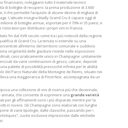
inanziario, noleggiano tutto il materiale tecnico
 di bottiglie di recupero: la prima produzione di 3.600
e, il che permette l’acquisto di alcune decine di migliaia di
age. L’attuale insegna Mailly Grand Cru è capace oggi di
lione di bottiglie annue, esportati per il 70% in 35 paesi, e
ristoratori per distribuire i propri vini in Francia.
ato fin dal XVIII secolo come tra i più notevoli della regione
qualifica di Grand Cru. La tenuta si estende su una
i concentrati all’interno del territorio comunale e suddivisi
rema singolarità delle giaciture risiede nelle esposizioni
ardinali, caso praticamente unico in Champagne: unitamente
terizzati da varie combinazioni di gesso, calcare, depositi
 una palette di possibilità pressoché infinita per le abilità
olo del Parco Naturale della Montagne de Reims, situato nei
si alleva una maggioranza di Pinot Noir, accompagnata da un
riposa una collezione di vini di riserva più che decennale,
 e annata, che consente di esprimere una
grande varietà
izzati per gli affinamenti sono i più disparati, mentre per la
botti in rovere. Gli Champagne sono elaborati con lunghe
mpone di varie tipologie, dalle classiche, passando per i
“Artistiques”, cuvée esclusive impreziosite dalle etichette
ei
.