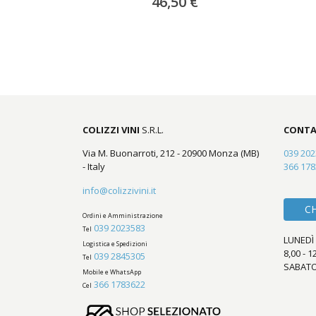
46,50 €
COLIZZI VINI
S.R.L.
CONTA
Via M. Buonarroti, 212 - 20900 Monza (MB)
039 20
- Italy
366 17
info@colizzivini.it
C
Ordini e Amministrazione
039 2023583
Tel
LUNEDÌ 
Logistica e Spedizioni
8,00 - 1
039 2845305
Tel
SABATO
Mobile e WhatsApp
366 1783622
Cel