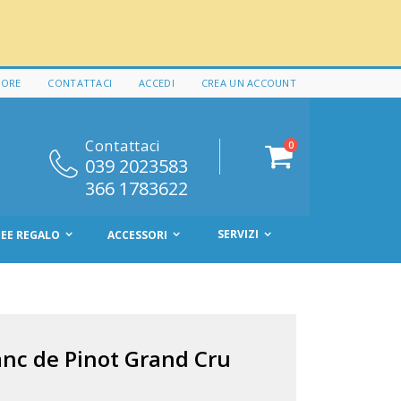
 ORE
CONTATTACI
ACCEDI
CREA UN ACCOUNT
Contattaci
elementi
0
Cart
039 2023583
366 1783622
SERVIZI
DEE REGALO
ACCESSORI
nc de Pinot Grand Cru