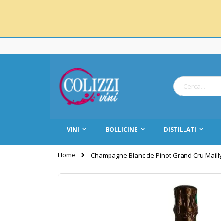
Salta
al
contenuto
Cerca
VINI
BOLLICINE
DISTILLATI
Home
Champagne Blanc de Pinot Grand Cru Maill
Vai
alla
fine
della
galleria