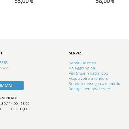
55,00 €
58,00 €
TTI
SERVIZI
23583
Servizi Ho.re.ca
83622
Noleggio Spina
Vini Sfusi in bag in box
Acqua vetro a rendere
Servizio consegna a domicilio
HIAMACI
Bottiglie personalizzate
- VENERDÌ
2,30 / 14,00 - 18,00
 8,00 - 12,00