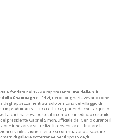
ociale fondata nel 1929 e rappresenta
una delle più
e della Champagne
. I 24 vigneron originari avevano come
degli appezzamenti sul solo territorio del villaggio di
i in produttori tra il 1931 e il 1932, partendo con l’acquisto
e. La cantina trova posto all’interno di un edificio costruito
del presidente Gabriel Simon, ufficiale del Genio durante il
ione innovativa su tre livelli consentiva di sfruttare la
azioni di vinificazione, mentre si cominciavano a scavare
ometri di gallerie sotterranee per il riposo degli