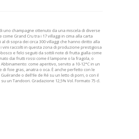
ta di uno champagne ottenuto da una miscela di diverse
te come Grand Cru tra i 17 villaggi in cima alla carta
 al di sopra dei circa 300 villaggi che hanno diritto alla
ini raccolti in questa zona di produzione prestigiosa
bosco e felci seguiti da sottili note di frutta gialla come
gnato dai frutti rossi come il lampone o la fragola, o
 Abbinamento: come aperitivo, servito a 10-12°C in un
e di foie gras, anatra o oca. È anche perfetto con le
 Guérande o dell'Ile de Ré su un letto di porri, o con il
 su un Tandoori. Gradazione 12,5% Vol. Formato 75 cl.