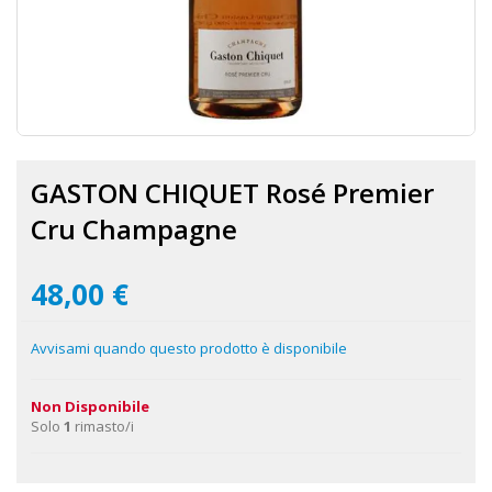
Vai
all'inizio
GASTON CHIQUET Rosé Premier
della
galleria
Cru Champagne
di
immagini
48,00 €
Avvisami quando questo prodotto è disponibile
Non Disponibile
Solo
1
rimasto/i