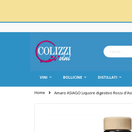
Salta
al
contenuto
Cerca
VINI
BOLLICINE
DISTILLATI
Home
Amaro ASIAGO Liquore digestivo Rossi d'As
Vai
alla
fine
della
galleria