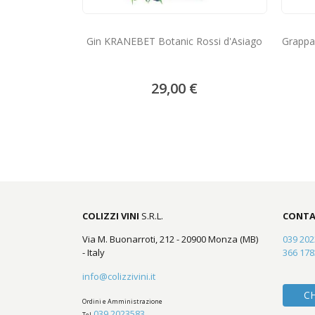
Gin KRANEBET Botanic Rossi d'Asiago
Grappa
29,00 €
COLIZZI VINI
S.R.L.
CONTA
Via M. Buonarroti, 212 - 20900 Monza (MB)
039 20
- Italy
366 17
info@colizzivini.it
C
Ordini e Amministrazione
039 2023583
Tel