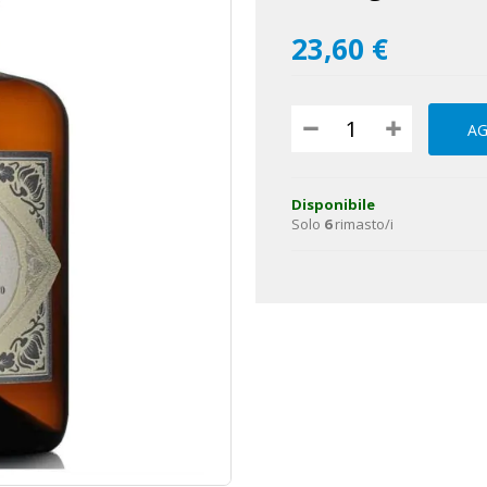
23,60 €
AG
Disponibile
Solo
6
rimasto/i