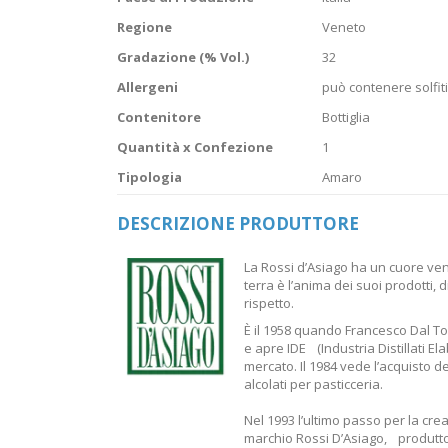
Regione
Veneto
Gradazione (% Vol.)
32
Allergeni
può contenere solfiti
Contenitore
Bottiglia
Quantità x Confezione
1
Tipologia
Amaro
DESCRIZIONE PRODUTTORE
La Rossi d’Asiago ha un cuore venet
terra è l’anima dei suoi prodotti, di 
rispetto.
È il 1958 quando Francesco Dal To
e apre IDE (Industria Distillati E
mercato. Il 1984 vede l’acquisto d
alcolati per pasticceria.
Nel 1993 l’ultimo passo per la creaz
marchio Rossi D’Asiago, produttore