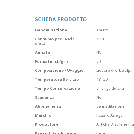
Vai
all'inizio
della
SCHEDA PRODOTTO
galleria
di
Scheda
immagini
Denominazione
Amaro
prodotto
Consumo per Fascia
> 18
d'età
Annata
NV
Formato (cl./gr.)
70
Composizione / Uvaggio
Liquore di erbe alpi
Temperatura Servizio
18 - 20°
Tempo Conservazione
di lunga durata
Scadenza
No
Abbinamenti
da meditazione
Marchio
Rossi d'Asiago
Produttore
Antiche Distillerie Ri
Paese di Produzione
Italia