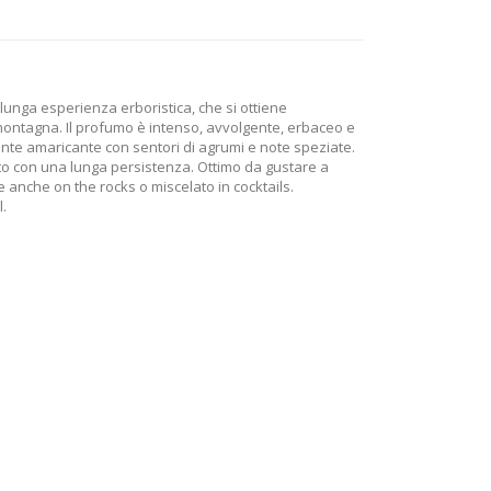
 lunga esperienza erboristica, che si ottiene
i montagna. Il profumo è intenso, avvolgente, erbaceo e
lmente amaricante con sentori di agrumi e note speziate.
o con una lunga persistenza. Ottimo da gustare a
anche on the rocks o miscelato in cocktails.
.