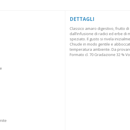
DETTAGLI
Classico amaro digestivo, frutto di
dall’infusione di radici ed erbe d
speziato. Il gusto si rivela inizia
Chiude in modo gentile e abboccat
temperatura ambiente. Da provare 
Formato cl. 70 Gradazione 32 % Vol
ne
unite