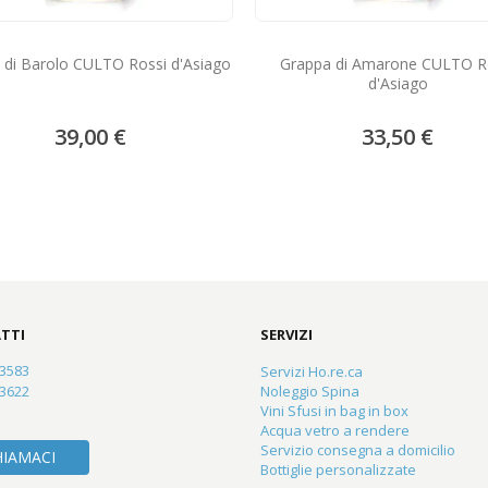
 di Barolo CULTO Rossi d'Asiago
Grappa di Amarone CULTO R
d'Asiago
39,00 €
33,50 €
TTI
SERVIZI
23583
Servizi Ho.re.ca
83622
Noleggio Spina
Vini Sfusi in bag in box
Acqua vetro a rendere
Servizio consegna a domicilio
HIAMACI
Bottiglie personalizzate