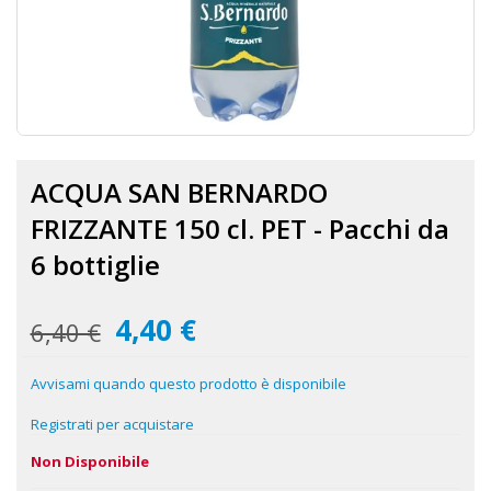
Vai
all'inizio
ACQUA SAN BERNARDO
della
galleria
FRIZZANTE 150 cl. PET - Pacchi da
di
immagini
6 bottiglie
4,40 €
Prezzo
6,40 €
speciale
Avvisami quando questo prodotto è disponibile
Registrati per acquistare
Non Disponibile