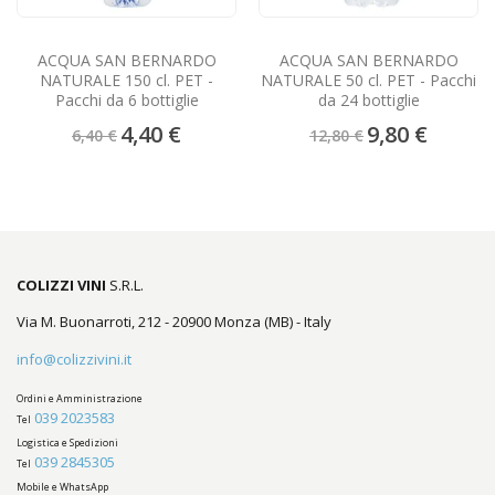
ACQUA SAN BERNARDO
ACQUA SAN BERNARDO
NATURALE 150 cl. PET -
NATURALE 50 cl. PET - Pacchi
Pacchi da 6 bottiglie
da 24 bottiglie
Prezzo
Prezzo
4,40 €
9,80 €
6,40 €
12,80 €
speciale
speciale
COLIZZI VINI
S.R.L.
Via M. Buonarroti, 212 - 20900 Monza (MB) - Italy
info@colizzivini.it
Ordini e Amministrazione
039 2023583
Tel
Logistica e Spedizioni
039 2845305
Tel
Mobile e WhatsApp