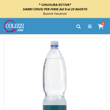
* CHIUSURA ESTIVA*
SIAMO CHIUSI PER FERIE dal 8 al 23 AGOSTO
Buone Vacanze
Salta
elem
0
al
Cart
Cerca
contenuto
Vai
alla
fine
della
galleria
di
immagini