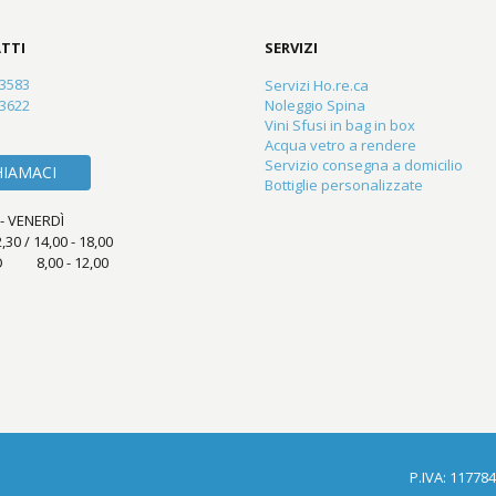
TTI
SERVIZI
23583
Servizi Ho.re.ca
83622
Noleggio Spina
Vini Sfusi in bag in box
Acqua vetro a rendere
Servizio consegna a domicilio
HIAMACI
Bottiglie personalizzate
- VENERDÌ
2,30 / 14,00 - 18,00
 8,00 - 12,00
P.IVA: 11778