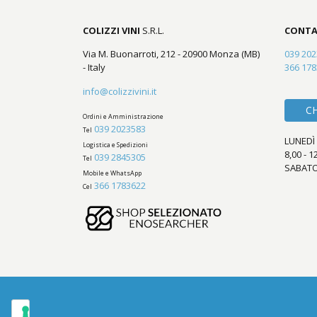
COLIZZI VINI
S.R.L.
CONTA
Via M. Buonarroti, 212 - 20900 Monza (MB)
039 20
- Italy
366 17
info@colizzivini.it
C
Ordini e Amministrazione
039 2023583
Tel
LUNEDÌ 
Logistica e Spedizioni
8,00 - 1
039 2845305
Tel
SABATO
Mobile e WhatsApp
366 1783622
Cel