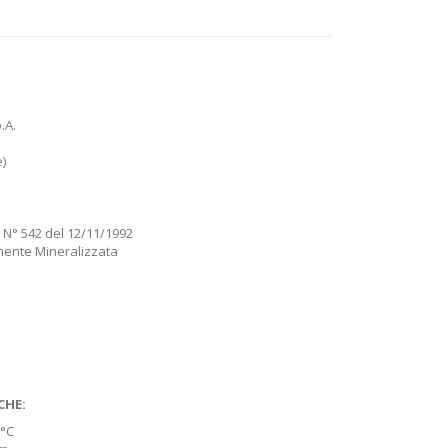
.A.
)
 N° 542 del 12/11/1992
mente Mineralizzata
CHE:
 °C