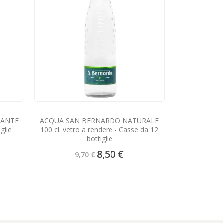
ACQUA SAN 
FRIZZANTE 10
Casse
ZANTE
ACQUA SAN BERNARDO NATURALE
glie
100 cl. vetro a rendere - Casse da 12
9,
bottiglie
Prezzo
8,50 €
9,70 €
speciale