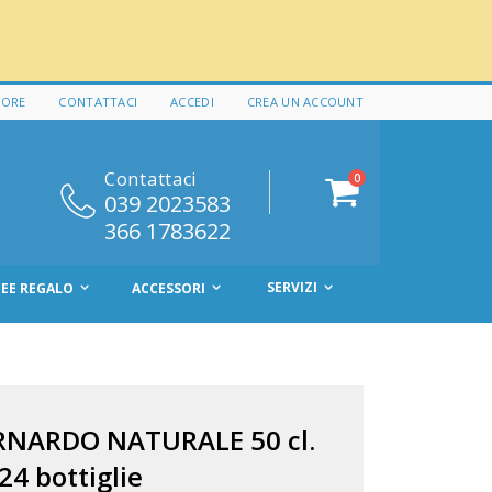
 ORE
CONTATTACI
ACCEDI
CREA UN ACCOUNT
Contattaci
elementi
0
Cart
039 2023583
366 1783622
SERVIZI
DEE REGALO
ACCESSORI
NARDO NATURALE 50 cl.
24 bottiglie