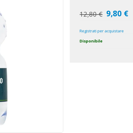
9,80 €
Prezzo
12,80 €
speciale
Registrati per acquistare
Disponibile