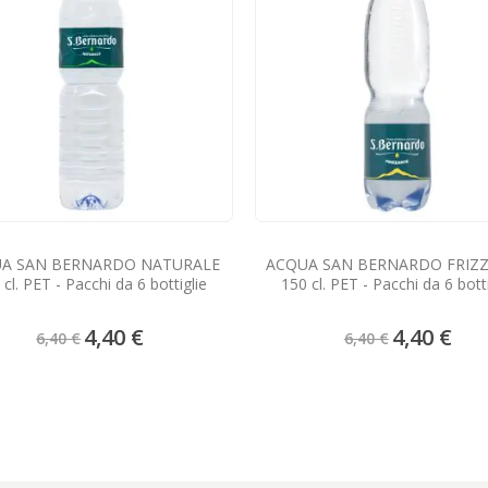
A SAN BERNARDO NATURALE
ACQUA SAN BERNARDO FRIZ
 cl. PET - Pacchi da 6 bottiglie
150 cl. PET - Pacchi da 6 botti
Prezzo
Prezzo
4,40 €
4,40 €
6,40 €
6,40 €
speciale
speciale