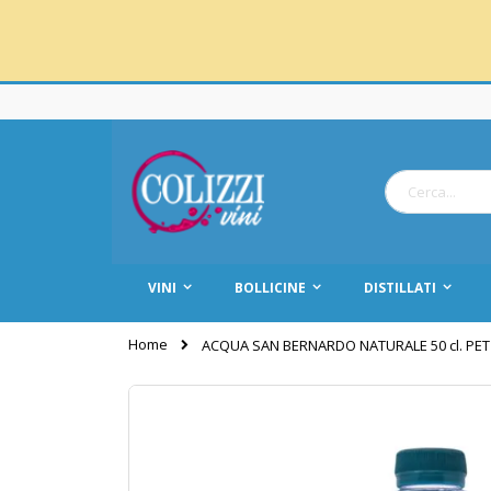
Salta
al
contenuto
Cerca
VINI
BOLLICINE
DISTILLATI
Home
ACQUA SAN BERNARDO NATURALE 50 cl. PET - 
Vai
alla
fine
della
galleria