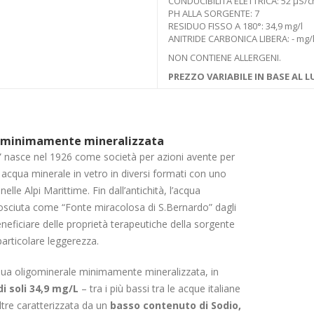
CONDUCIBILITÀ ELETTRICA: 52 µS/
PH ALLA SORGENTE: 7
RESIDUO FISSO A 180°: 34,9 mg/l
ANITRIDE CARBONICA LIBERA: - mg/
NON CONTIENE ALLERGENI.
PREZZO VARIABILE IN BASE AL
e minimamente mineralizzata
” nasce nel 1926 come società per azioni avente per
 acqua minerale in vetro in diversi formati con uno
lle Alpi Marittime. Fin dall’antichità, l’acqua
sciuta come “Fonte miracolosa di S.Bernardo” dagli
beneficiare delle proprietà terapeutiche della sorgente
articolare leggerezza.
ua oligominerale minimamente mineralizzata, in
di soli 34,9 mg/L
– tra i più bassi tra le acque italiane
ltre caratterizzata da un
basso contenuto di Sodio,