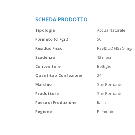
Vai
all'inizio
della
SCHEDA PRODOTTO
galleria
di
Scheda
immagini
Tipologia
Acqua Naturale
prodotto
Formato (cl./gr.)
50
Residuo Fisso
RESIDUO FISSO mg/l: 
Scadenza
12 mesi
Contenitore
Bottiglie
Quantità x Confezione
24
Marchio
San Bernardo
Produttore
San Bernardo
Paese di Produzione
Italia
Regione
Piemonte