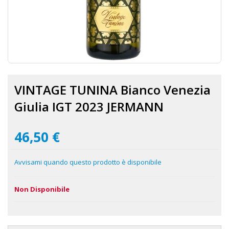
Vai
all'inizio
VINTAGE TUNINA Bianco Venezia
della
galleria
Giulia IGT 2023 JERMANN
di
immagini
46,50 €
Avvisami quando questo prodotto è disponibile
Non Disponibile