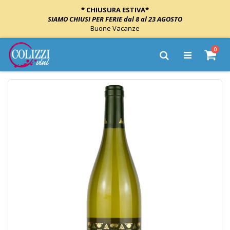
* CHIUSURA ESTIVA*
SIAMO CHIUSI PER FERIE dal 8 al 23 AGOSTO
Buone Vacanze
Salta
elem
0
al
Cart
Cerca
contenuto
Vai
alla
fine
della
galleria
di
immagini