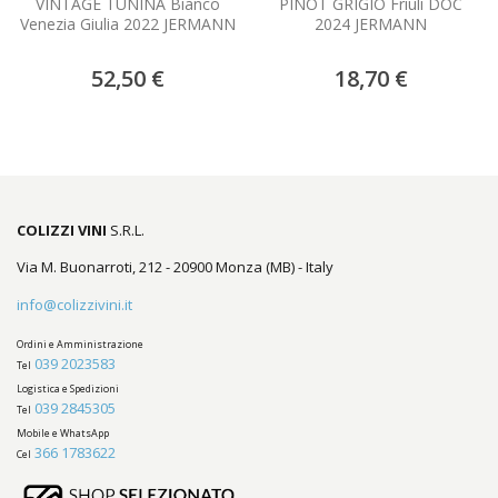
VINTAGE TUNINA Bianco
PINOT GRIGIO Friuli DOC
Venezia Giulia 2022 JERMANN
2024 JERMANN
52,50 €
18,70 €
COLIZZI VINI
S.R.L.
Via M. Buonarroti, 212 - 20900 Monza (MB) - Italy
info@colizzivini.it
Ordini e Amministrazione
039 2023583
Tel
Logistica e Spedizioni
039 2845305
Tel
Mobile e WhatsApp
366 1783622
Cel