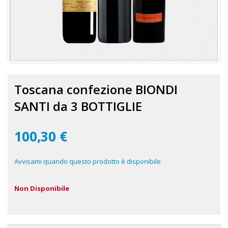
Vai
all'inizio
Toscana confezione BIONDI
della
galleria
SANTI da 3 BOTTIGLIE
di
immagini
100,30 €
Avvisami quando questo prodotto è disponibile
Non Disponibile