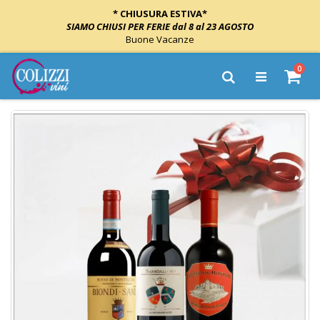
* CHIUSURA ESTIVA*
SIAMO CHIUSI PER FERIE dal 8 al 23 AGOSTO
Buone Vacanze
Salta
elem
0
al
Cart
Cerca
contenuto
Vai
alla
fine
della
galleria
di
immagini