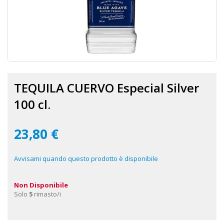
Vai
all'inizio
TEQUILA CUERVO Especial Silver
della
galleria
100 cl.
di
immagini
23,80 €
Avvisami quando questo prodotto è disponibile
Non Disponibile
Solo
5
rimasto/i