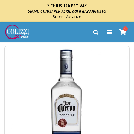
* CHIUSURA ESTIVA*
SIAMO CHIUSI PER FERIE dal 8 al 23 AGOSTO
Buone Vacanze
Salta
elem
0
al
Cart
Cerca
contenuto
Vai
alla
fine
della
galleria
di
immagini