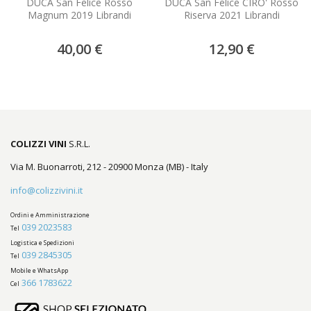
DUCA San Felice Rosso
DUCA San Felice CIRO' Rosso
Magnum 2019 Librandi
Riserva 2021 Librandi
40,00 €
12,90 €
COLIZZI VINI
S.R.L.
Via M. Buonarroti, 212 - 20900 Monza (MB) - Italy
info@colizzivini.it
Ordini e Amministrazione
039 2023583
Tel
Logistica e Spedizioni
039 2845305
Tel
Mobile e WhatsApp
366 1783622
Cel