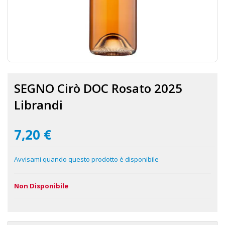
Vai
all'inizio
SEGNO Cirò DOC Rosato 2025
della
galleria
Librandi
di
immagini
7,20 €
Avvisami quando questo prodotto è disponibile
Non Disponibile