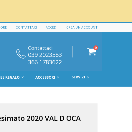
 ORE
CONTATTACI
ACCEDI
CREA UN ACCOUNT
Contattaci
elementi
0
Cart
039 2023583
366 1783622
SERVIZI
DEE REGALO
ACCESSORI
esimato 2020 VAL D OCA