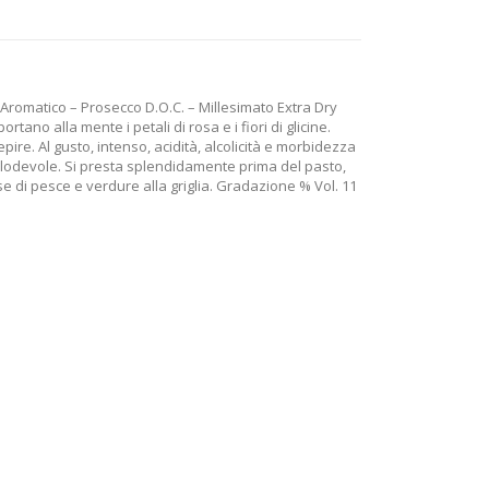
Aromatico – Prosecco D.O.C. – Millesimato Extra Dry
rtano alla mente i petali di rosa e i fiori di glicine.
pire. Al gusto, intenso, acidità, alcolicità e morbidezza
lodevole. Si presta splendidamente prima del pasto,
e di pesce e verdure alla griglia. Gradazione % Vol. 11