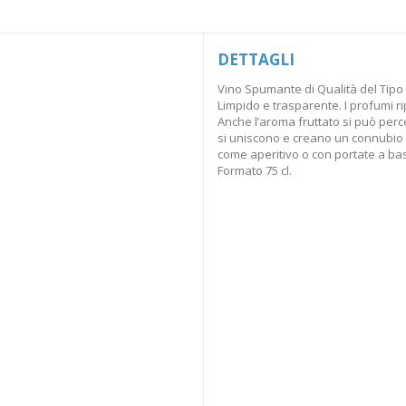
DETTAGLI
Vino Spumante di Qualità del Tipo 
Limpido e trasparente. I profumi ripo
Anche l’aroma fruttato si può perce
si uniscono e creano un connubio 
come aperitivo o con portate a bas
Formato 75 cl.