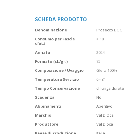
Vai
all'inizio
della
SCHEDA PRODOTTO
galleria
di
Scheda
immagini
Denominazione
Prosecco DOC
prodotto
Consumo per Fascia
> 18
d'età
Annata
2024
Formato (cl./gr.)
75
Composizione / Uvaggio
Glera 100%
Temperatura Servizio
6 - 8°
Tempo Conservazione
di lunga durata
Scadenza
No
Abbinamenti
Aperitivo
Marchio
Val D Oca
Produttore
Val D'oca
Paese di Produzione
Italia