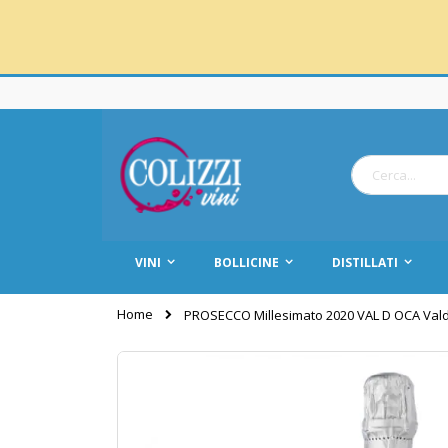
Salta
al
contenuto
Cerca
VINI
BOLLICINE
DISTILLATI
Home
PROSECCO Millesimato 2020 VAL D OCA Va
Vai
alla
fine
della
galleria