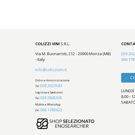
COLIZZI VINI
S.R.L.
CONTA
Via M. Buonarroti, 212 - 20900 Monza (MB)
039 20
- Italy
366 17
info@colizzivini.it
C
Ordini e Amministrazione
039 2023583
Tel
LUNEDÌ 
Logistica e Spedizioni
8,00 - 1
039 2845305
Tel
SABATO
Mobile e WhatsApp
366 1783622
Cel