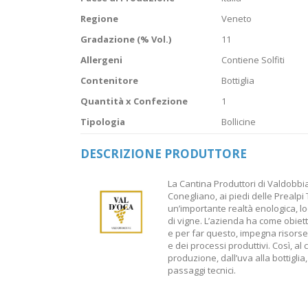
Regione
Veneto
Gradazione (% Vol.)
11
Allergeni
Contiene Solfiti
Contenitore
Bottiglia
Quantità x Confezione
1
Tipologia
Bollicine
DESCRIZIONE PRODUTTORE
La Cantina Produttori di Valdobbia
Conegliano, ai piedi delle Prealpi
un’importante realtà enologica, loc
di vigne. L’azienda ha come obiett
e per far questo, impegna risorse
e dei processi produttivi. Così, al 
produzione, dall’uva alla bottigli
passaggi tecnici.