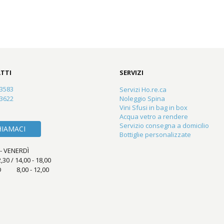
TTI
SERVIZI
23583
Servizi Ho.re.ca
83622
Noleggio Spina
Vini Sfusi in bag in box
Acqua vetro a rendere
Servizio consegna a domicilio
HIAMACI
Bottiglie personalizzate
- VENERDÌ
2,30 / 14,00 - 18,00
 8,00 - 12,00