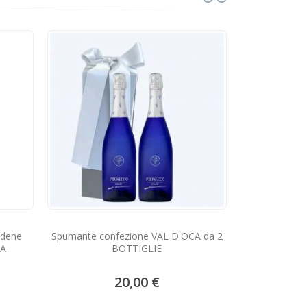
Spumante con
adene
Spumante confezione VAL D'OCA da 2
CA
BOTTIGLIE
20,00 €