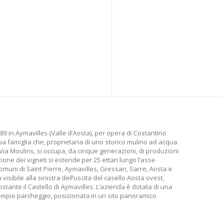
9 in Aymavilles (Valle d’Aosta), per opera di Costantino
ua famiglia che, proprietaria di uno storico mulino ad acqua
i Via Moulins, si occupa, da cinque generazioni, di produzioni
ione dei vigneti si estende per 25 ettari lungo l’asse
omuni di Saint Pierre, Aymavilles, Gressan, Sarre, Aosta e
visibile alla sinistra dell’uscita del casello Aosta ovest,
tante il Castello di Aymavilles. L’azienda è dotata di una
mpio parcheggio, posizionata in un sito panoramico.