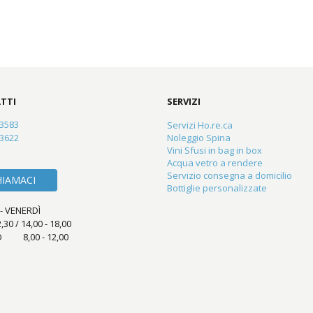
TTI
SERVIZI
23583
Servizi Ho.re.ca
83622
Noleggio Spina
Vini Sfusi in bag in box
Acqua vetro a rendere
Servizio consegna a domicilio
HIAMACI
Bottiglie personalizzate
- VENERDÌ
2,30 / 14,00 - 18,00
 8,00 - 12,00