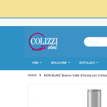
Salta
al
contenuto
Cerca
VINI
BOLLICINE
DISTILLATI
Home
MON BLANC Bianco Valle d'Aosta Les Crete
Vai
alla
fine
della
galleria