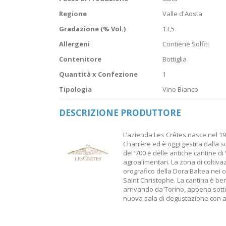
Regione
Valle d'Aosta
Gradazione (% Vol.)
13,5
Allergeni
Contiene Solfiti
Contenitore
Bottiglia
Quantità x Confezione
1
Tipologia
Vino Bianco
DESCRIZIONE PRODUTTORE
L’azienda Les Crêtes nasce nel 198
Charrère ed è oggi gestita dalla s
del ’700 e delle antiche cantine d
agroalimentari. La zona di coltivaz
orografico della Dora Baltea nei c
Saint Christophe. La cantina è ben 
arrivando da Torino, appena sottos
nuova sala di degustazione con a