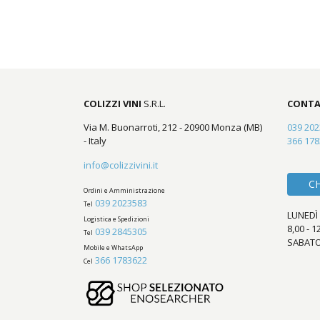
COLIZZI VINI
S.R.L.
CONTA
Via M. Buonarroti, 212 - 20900 Monza (MB)
039 20
- Italy
366 17
info@colizzivini.it
C
Ordini e Amministrazione
039 2023583
Tel
LUNEDÌ 
Logistica e Spedizioni
8,00 - 1
039 2845305
Tel
SABATO
Mobile e WhatsApp
366 1783622
Cel