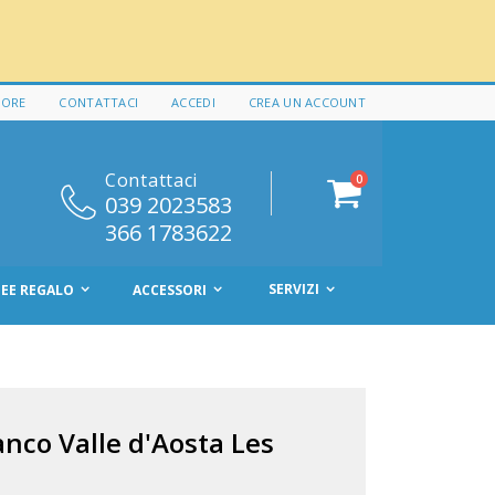
 ORE
CONTATTACI
ACCEDI
CREA UN ACCOUNT
Contattaci
elementi
0
Cart
039 2023583
366 1783622
SERVIZI
DEE REGALO
ACCESSORI
co Valle d'Aosta Les