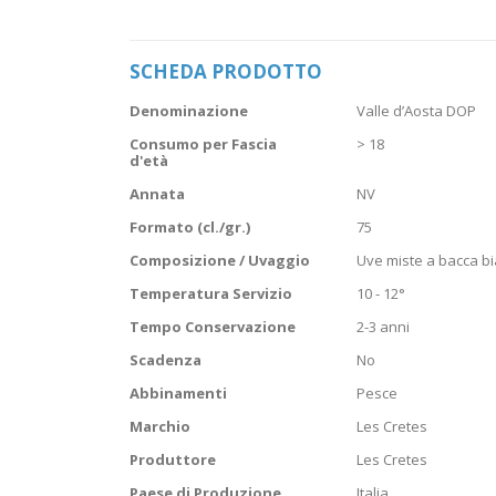
Vai
all'inizio
della
SCHEDA PRODOTTO
galleria
di
Scheda
immagini
Denominazione
Valle d’Aosta DOP
prodotto
Consumo per Fascia
> 18
d'età
Annata
NV
Formato (cl./gr.)
75
Composizione / Uvaggio
Uve miste a bacca b
Temperatura Servizio
10 - 12°
Tempo Conservazione
2-3 anni
Scadenza
No
Abbinamenti
Pesce
Marchio
Les Cretes
Produttore
Les Cretes
Paese di Produzione
Italia