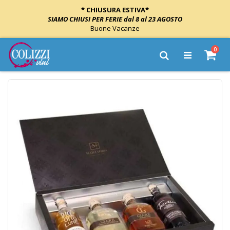
* CHIUSURA ESTIVA*
SIAMO CHIUSI PER FERIE dal 8 al 23 AGOSTO
Buone Vacanze
Salta
elem
0
al
Cart
Cerca
contenuto
Vai
alla
fine
della
galleria
di
immagini