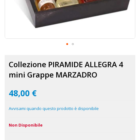
Vai
all'inizio
Collezione PIRAMIDE ALLEGRA 4
della
galleria
mini Grappe MARZADRO
di
immagini
48,00 €
Avvisami quando questo prodotto è disponibile
Non Disponibile