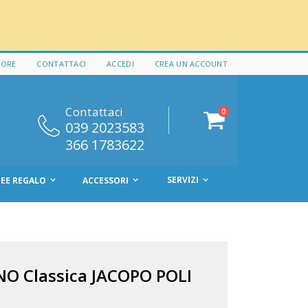
 ORE
CONTATTACI
ACCEDI
CREA UN ACCOUNT
Contattaci
elementi
0
Cart
039 2023583
366 1783622
SERVIZI
DEE REGALO
ACCESSORI
O Classica JACOPO POLI