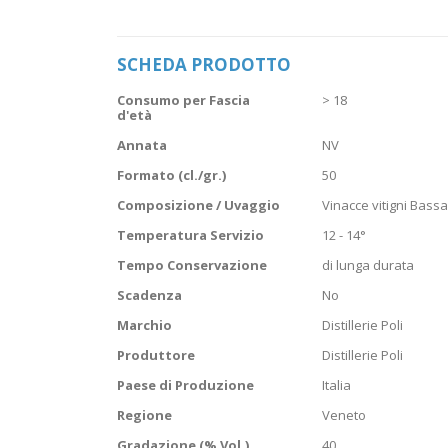
Vai
all'inizio
della
SCHEDA PRODOTTO
galleria
di
Scheda
immagini
Consumo per Fascia
> 18
prodotto
d'età
Annata
NV
Formato (cl./gr.)
50
Composizione / Uvaggio
Vinacce vitigni Bass
Temperatura Servizio
12 - 14°
Tempo Conservazione
di lunga durata
Scadenza
No
Marchio
Distillerie Poli
Produttore
Distillerie Poli
Paese di Produzione
Italia
Regione
Veneto
Gradazione (% Vol.)
40