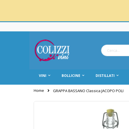
Salta
al
contenuto
Cerca
VINI
BOLLICINE
DISTILLATI
Home
GRAPPA BASSANO Classica JACOPO POLI
Vai
alla
fine
della
galleria