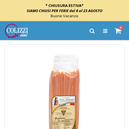
* CHIUSURA ESTIVA*
SIAMO CHIUSI PER FERIE dal 8 al 23 AGOSTO
Buone Vacanze
Salta
elem
0
al
Cart
Cerca
contenuto
Vai
alla
fine
della
galleria
di
immagini