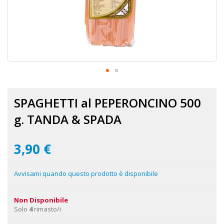
Vai
all'inizio
SPAGHETTI al PEPERONCINO 500
della
galleria
g. TANDA & SPADA
di
immagini
3,90 €
Avvisami quando questo prodotto è disponibile
Non Disponibile
Solo
4
rimasto/i