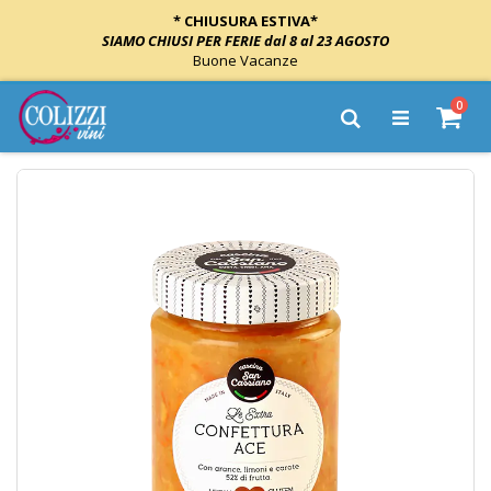
* CHIUSURA ESTIVA*
SIAMO CHIUSI PER FERIE dal 8 al 23 AGOSTO
Buone Vacanze
Salta
elem
0
al
Cart
Cerca
contenuto
Vai
alla
fine
della
galleria
di
immagini