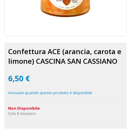
Vai
all'inizio
Confettura ACE (arancia, carota e
della
galleria
limone) CASCINA SAN CASSIANO
di
immagini
6,50 €
Avvisami quando questo prodotto è disponibile
Non Disponibile
Solo
1
rimasto/i