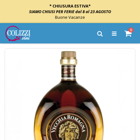
* CHIUSURA ESTIVA*
SIAMO CHIUSI PER FERIE dal 8 al 23 AGOSTO
Buone Vacanze
Salta
elem
0
al
Cart
Cerca
contenuto
Vai
alla
fine
della
galleria
di
immagini