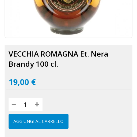
Vai
all'inizio
VECCHIA ROMAGNA Et. Nera
della
galleria
Brandy 100 cl.
di
immagini
19,00 €
AGGIUNGI AL CARRELLO