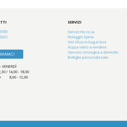
TTI
SERVIZI
23583
Servizi Ho.re.ca
83622
Noleggio Spina
Vini Sfusi in bag in box
Acqua vetro a rendere
Servizio consegna a domicilio
HIAMACI
Bottiglie personalizzate
- VENERDÌ
2,30 / 14,00 - 18,00
 8,00 - 12,00