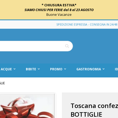
* CHIUSURA ESTIVA*
SIAMO CHIUSI PER FERIE dal 8 al 23 AGOSTO
Buone Vacanze
SPEDIZIONE ESPRESSA - CONSEGNA IN 24/48
Cerca
ACQUE
BIBITE
PROMO
GASTRONOMIA
I
LIE
Toscana confe
BOTTIGLIE