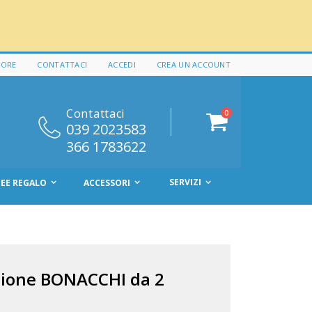
 ORE
CONTATTACI
ACCEDI
CREA UN ACCOUNT
Contattaci
elementi
0
Cart
039 2023583
366 1783622
SERVIZI
DEE REGALO
ACCESSORI
zione BONACCHI da 2