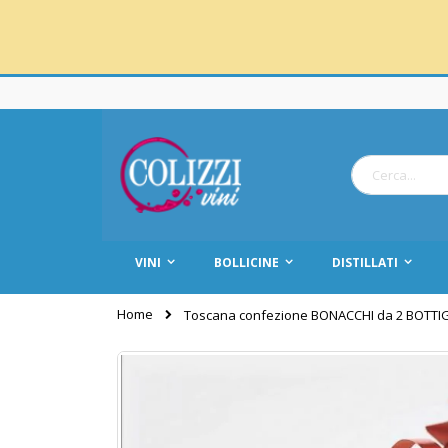
Salta
al
contenuto
Cerca
VINI
BOLLICINE
DISTILLATI
Home
Toscana confezione BONACCHI da 2 BOTTIG
Vai
alla
fine
della
galleria