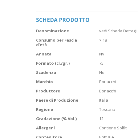
Vai
all'inizio
della
SCHEDA PRODOTTO
galleria
di
Scheda
immagini
Denominazione
vedi Scheda Dettagli
prodotto
Consumo per Fascia
> 18
d'età
Annata
NV
Formato (cl./gr.)
75
Scadenza
No
Marchio
Bonacchi
Produttore
Bonacchi
Paese di Produzione
Italia
Regione
Toscana
Gradazione (% Vol.)
12
Allergeni
Contiene Solfiti
Contenitore
Bottiglie