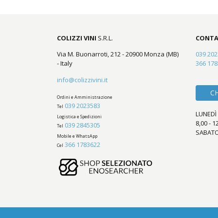
COLIZZI VINI
S.R.L.
CONTA
Via M. Buonarroti, 212 - 20900 Monza (MB)
039 20
- Italy
366 17
info@colizzivini.it
C
Ordini e Amministrazione
039 2023583
Tel
LUNEDÌ 
Logistica e Spedizioni
8,00 - 1
039 2845305
Tel
SABATO
Mobile e WhatsApp
366 1783622
Cel