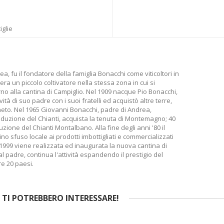
iglie
a, fu il fondatore della famiglia Bonacchi come viticoltori in
 era un piccolo coltivatore nella stessa zona in cui si
rno alla cantina di Campiglio. Nel 1909 nacque Pio Bonacchi,
ttività di suo padre con i suoi fratelli ed acquistò altre terre,
eto. Nel 1965 Giovanni Bonacchi, padre di Andrea,
duzione del Chianti, acquista la tenuta di Montemagno; 40
duzione del Chianti Montalbano. Alla fine degli anni '80 il
no sfuso locale ai prodotti imbottigliati e commercializzati
 1999 viene realizzata ed inaugurata la nuova cantina di
 padre, continua l'attività espandendo il prestigio del
re 20 paesi.
TI POTREBBERO INTERESSARE!