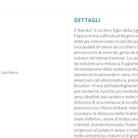
DETTAGLI
Il “Baroko” è un Rum figlio della rigo
Papa si trova sull’isola di Negros
delle più interessanti novità del p
una qualità di canna da zucchero tr
terreni ricchi di minerali, generati
vulcano del Monte Kanloan. La can
da estrarre una melassa fragrante 
fermentazione della materia prima e
 zucchero
alambicchi tradizionali in rame. Il r
americano ad alta tostatura, prec
Bourbon. Prima dell’imbottigliamen
per renderne il profilo più morbido
ama i distillati dal carattere molt
dolcezza di una melassa di eccellen
luminoso con riflessi brillanti. In
ricordano la dolcezza della frutta
miele millefiori, aromi di frutta ca
orientali, mandorla tostata, frutta 
L’ingresso al palato è ampio e ca
molto armonioso, maturo e di grand