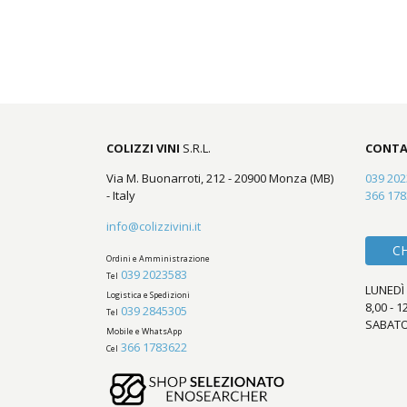
COLIZZI VINI
S.R.L.
CONTA
Via M. Buonarroti, 212 - 20900 Monza (MB)
039 20
- Italy
366 17
info@colizzivini.it
C
Ordini e Amministrazione
039 2023583
Tel
LUNEDÌ 
Logistica e Spedizioni
8,00 - 1
039 2845305
Tel
SABATO
Mobile e WhatsApp
366 1783622
Cel