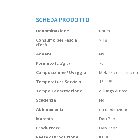
Vai
all'inizio
della
SCHEDA PRODOTTO
galleria
di
Scheda
immagini
Denominazione
Rhum
prodotto
Consumo per Fascia
> 18
d'età
Annata
NV
Formato (cl./gr.)
70
Composizione / Uvaggio
Melassa di canna da
Temperatura Servizio
16 - 18°
Tempo Conservazione
di lunga durata
Scadenza
No
Abbinamenti
da meditazione
Marchio
Don Papa
Produttore
Don Papa
Paese di Produzione
Italia