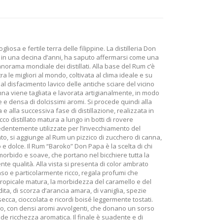
gliosa e fertile terra delle filippine. La distilleria Don
 e in una decina d’anni, ha saputo affermarsi come una
anorama mondiale dei distillati. Alla base del Rum c’è
a le migliori al mondo, coltivata al clima ideale e su
 dal disfacimento lavico delle antiche sciare del vicino
na viene tagliata e lavorata artigianalmente, in modo
e densa di dolcissimi aromi. Si procede quindi alla
 alla successiva fase di distillazione, realizzata in
icco distillato matura a lungo in botti di rovere
edentemente utilizzate per l’invecchiamento del
to, si aggiunge al Rum un pizzico di zucchero di canna,
 e dolce. Il Rum “Baroko” Don Papa è la scelta di chi
o morbido e soave, che portano nel bicchiere tutta la
te qualità. Alla vista si presenta di color ambrato
tenso e particolarmente ricco, regala profumi che
 tropicale matura, la morbidezza del caramello e del
ndita, di scorza d’arancia amara, di vaniglia, spezie
secca, cioccolata e ricordi boisé leggermente tostati.
ldo, con densi aromi avvolgenti, che donano un sorso
e ricchezza aromatica. Il finale è suadente e di