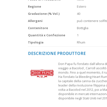
Regione
Estero
Gradazione (% Vol.)
40
Allergeni
può contenere solfiti
Contenitore
Bottiglia
Quantità x Confezione
1
Tipologia
Rhum
DESCRIZIONE PRODUTTORE
Don Papa fu fondato dall'allora d
viaggio a Bacolod , Carroll ascolt
mondo. Fino a quel momento, il rum 
Ha fondato la Bleeding Heart Rum
la capitale della canna da zucch
leader della rivoluzione filippina
volta a Bacolod nel 2012, poi a Ma
disponibile in mercati internazio
disponibile negli Stati Uniti nel 201