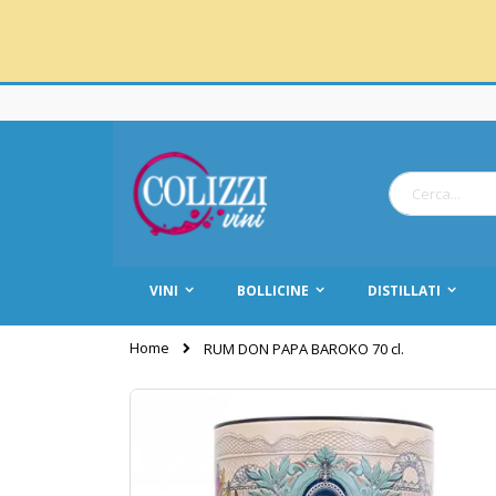
Salta
al
contenuto
Cerca
VINI
BOLLICINE
DISTILLATI
Home
RUM DON PAPA BAROKO 70 cl.
Vai
alla
fine
della
galleria