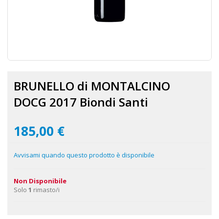
Vai
all'inizio
BRUNELLO di MONTALCINO
della
galleria
DOCG 2017 Biondi Santi
di
immagini
185,00 €
Avvisami quando questo prodotto è disponibile
Non Disponibile
Solo
1
rimasto/i