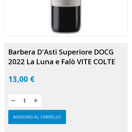
Vai
all'inizio
Barbera D'Asti Superiore DOCG
della
galleria
2022 La Luna e Falò VITE COLTE
di
immagini
13,00 €
AGGIUNGI AL CARRELLO