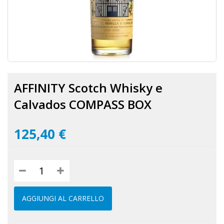
Vai
all'inizio
AFFINITY Scotch Whisky e
della
galleria
Calvados COMPASS BOX
di
immagini
125,40 €
AGGIUNGI AL CARRELLO