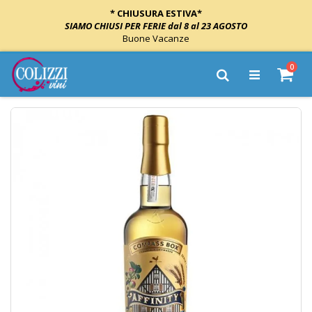
* CHIUSURA ESTIVA*
SIAMO CHIUSI PER FERIE dal 8 al 23 AGOSTO
Buone Vacanze
Salta
elem
0
al
Cart
Cerca
contenuto
Vai
alla
fine
della
galleria
di
immagini