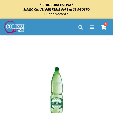
* CHIUSURA ESTIVA*
SIAMO CHIUSI PER FERIE dal 8 al 23 AGOSTO
Buone Vacanze
Salta
elem
0
al
Cart
Cerca
contenuto
Vai
alla
fine
della
galleria
di
immagini