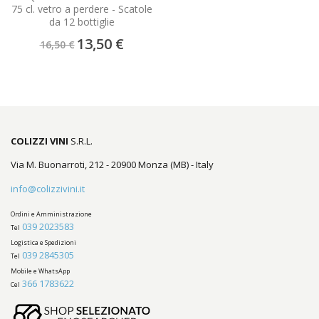
75 cl. vetro a perdere - Scatole
da 12 bottiglie
Prezzo
13,50 €
16,50 €
speciale
COLIZZI VINI
S.R.L.
Via M. Buonarroti, 212 - 20900 Monza (MB) - Italy
info@colizzivini.it
Ordini e Amministrazione
039 2023583
Tel
Logistica e Spedizioni
039 2845305
Tel
Mobile e WhatsApp
366 1783622
Cel