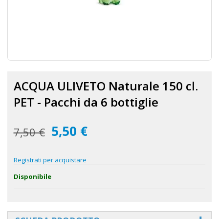
Vai
all'inizio
ACQUA ULIVETO Naturale 150 cl.
della
galleria
PET - Pacchi da 6 bottiglie
di
immagini
5,50 €
Prezzo
7,50 €
speciale
Registrati per acquistare
Disponibile