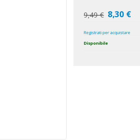
8,30 €
Prezzo
9,49 €
speciale
Registrati per acquistare
Disponibile