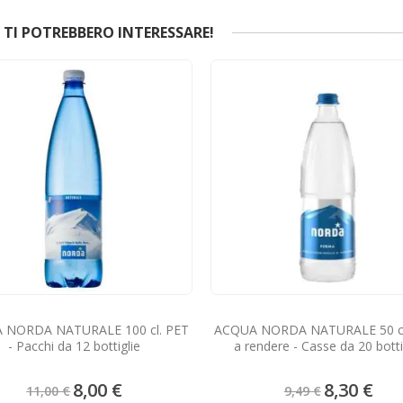
TI POTREBBERO INTERESSARE!
 NORDA NATURALE 100 cl. PET
ACQUA NORDA NATURALE 50 cl.
- Pacchi da 12 bottiglie
a rendere - Casse da 20 botti
Prezzo
Prezzo
8,00 €
8,30 €
11,00 €
9,49 €
speciale
speciale