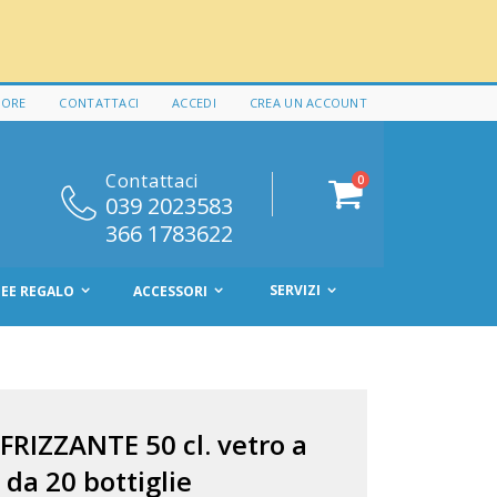
 ORE
CONTATTACI
ACCEDI
CREA UN ACCOUNT
Contattaci
elementi
0
Cart
039 2023583
366 1783622
SERVIZI
DEE REGALO
ACCESSORI
IZZANTE 50 cl. vetro a
 da 20 bottiglie