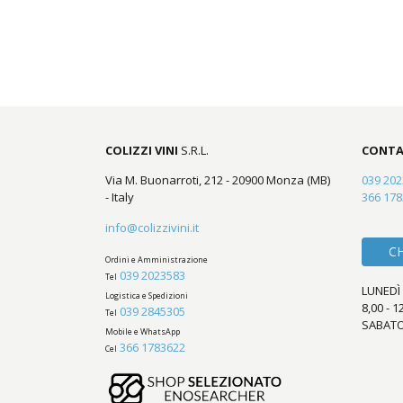
COLIZZI VINI
S.R.L.
CONTA
Via M. Buonarroti, 212 - 20900 Monza (MB)
039 20
- Italy
366 17
info@colizzivini.it
C
Ordini e Amministrazione
039 2023583
Tel
LUNEDÌ 
Logistica e Spedizioni
8,00 - 1
039 2845305
Tel
SABATO
Mobile e WhatsApp
366 1783622
Cel