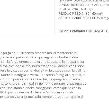
TEMPERATURA ALLA SORGENTE: 7,6
CONDUCIBILITÀ ELETTRICA: 91 µS/
PH ALLA SORGENTE: 7,6
RESIDUO FISSO A 180°: 60 mg/l
ANITRIDE CARBONICA LIBERA: 6 mg/
PREZZO VARIABILE IN BASE AL
e sgorga dal 1968 senza cessare mai di mantenere la
tenersi al passo con i tempi, seguendo l’industrialità
, con la forza dirompente di una cascata e la trasparenza
ia che comincia a Rho, nell’hinterland milanese, con Enrico
re la gazzosa con la «balletta», la gazzosa con la pallina,
ere la bottiglia in vetro. Una storia famigliare, quindi, di
erazioni: imprenditori milanesi che, da quegli anni Trenta,
nalcoliche e che sin dall’inizio hanno portato la gazzosa ad
a, una storia di scelte coraggiose, come quella che la
968 quando decide di rilevare l’antico impianto di
io, dando vita al primo stabilimento del Gruppo, quello di