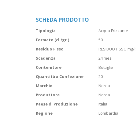
Vai
all'inizio
della
SCHEDA PRODOTTO
galleria
di
Scheda
immagini
Tipologia
Acqua Frizzante
prodotto
Formato (cl./gr.)
50
Residuo Fisso
RESIDUO FISSO mg/l:
Scadenza
24 mesi
Contenitore
Bottiglie
Quantità x Confezione
20
Marchio
Norda
Produttore
Norda
Paese di Produzione
Italia
Regione
Lombardia