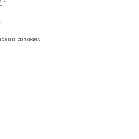
 °C
cm
l
 LUOGO DI CONSEGNA