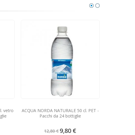
ACQUA NORDA
- Pac
 vetro
ACQUA NORDA NATURALE 50 cl. PET -
glie
Pacchi da 24 bottiglie
6,
Prezzo
9,80 €
12,80 €
speciale