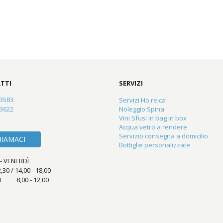
TTI
SERVIZI
23583
Servizi Ho.re.ca
83622
Noleggio Spina
Vini Sfusi in bag in box
Acqua vetro a rendere
Servizio consegna a domicilio
HIAMACI
Bottiglie personalizzate
- VENERDÌ
2,30 / 14,00 - 18,00
 8,00 - 12,00