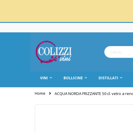
Salta
al
contenuto
Cerca
VINI
BOLLICINE
DISTILLATI
Home
ACQUA NORDA FRIZZANTE 50 cl. vetro a rende
Vai
alla
fine
della
galleria