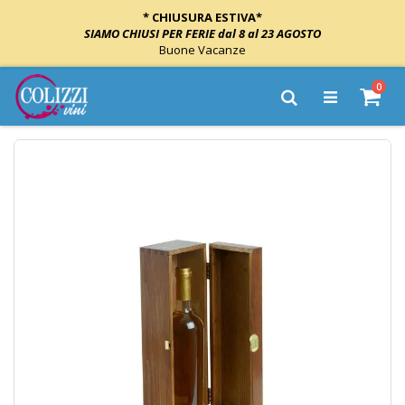
* CHIUSURA ESTIVA*
SIAMO CHIUSI PER FERIE dal 8 al 23 AGOSTO
Buone Vacanze
Salta
elem
0
al
Cart
Cerca
contenuto
Vai
alla
fine
della
galleria
di
immagini