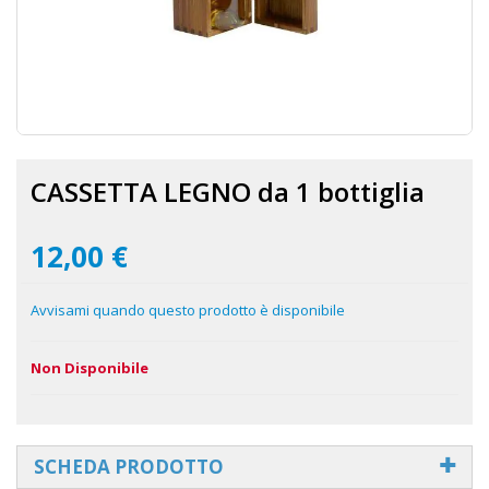
Vai
all'inizio
CASSETTA LEGNO da 1 bottiglia
della
galleria
di
immagini
12,00 €
Avvisami quando questo prodotto è disponibile
Non Disponibile
SCHEDA PRODOTTO