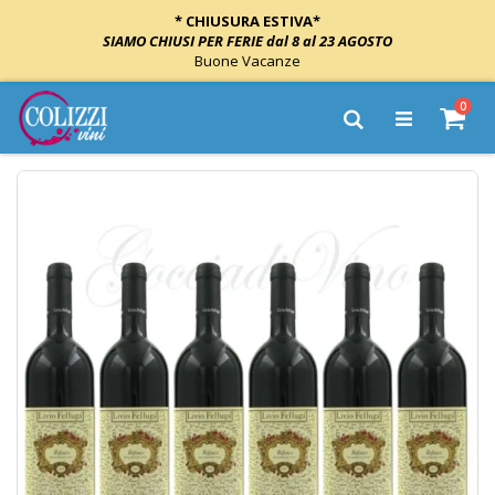
* CHIUSURA ESTIVA*
SIAMO CHIUSI PER FERIE dal 8 al 23 AGOSTO
Buone Vacanze
Salta
elem
0
al
Cart
Cerca
contenuto
Vai
alla
fine
della
galleria
di
immagini