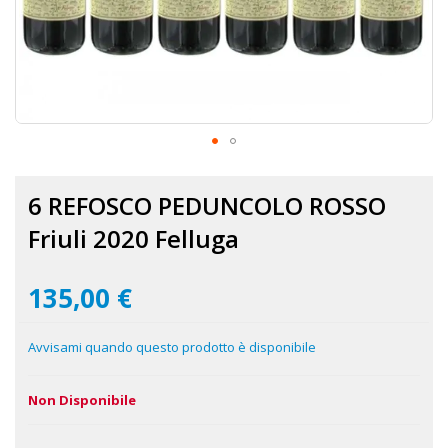
Vai
all'inizio
6 REFOSCO PEDUNCOLO ROSSO
della
galleria
Friuli 2020 Felluga
di
immagini
135,00 €
Avvisami quando questo prodotto è disponibile
Non Disponibile