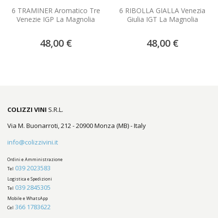
6 TRAMINER Aromatico Tre
6 RIBOLLA GIALLA Venezia
Venezie IGP La Magnolia
Giulia IGT La Magnolia
48,00 €
48,00 €
COLIZZI VINI
S.R.L.
Via M. Buonarroti, 212 - 20900 Monza (MB) - Italy
info@colizzivini.it
Ordini e Amministrazione
039 2023583
Tel
Logistica e Spedizioni
039 2845305
Tel
Mobile e WhatsApp
366 1783622
Cel