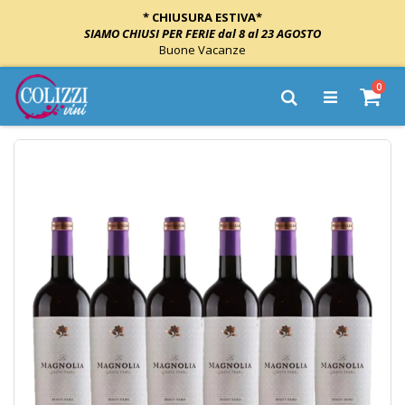
* CHIUSURA ESTIVA*
SIAMO CHIUSI PER FERIE dal 8 al 23 AGOSTO
Buone Vacanze
Salta
elem
0
al
Cart
Cerca
contenuto
Vai
alla
fine
della
galleria
di
immagini