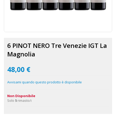
Vai
all'inizio
6 PINOT NERO Tre Venezie IGT La
della
galleria
Magnolia
di
immagini
48,00 €
Avvisami quando questo prodotto è disponibile
Non Disponibile
Solo
5
rimasto/i